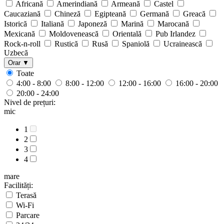
Africană
Amerindiană
Armeană
Castel
Caucaziană
Chineză
Egipteană
Germană
Greacă
Istorică
Italiană
Japoneză
Marină
Marocană
Mexicană
Moldovenească
Orientală
Pub Irlandez
Rock-n-roll
Rustică
Rusă
Spaniolă
Ucrainească
Uzbecă
Orar
▼
Toate
4:00 - 8:00
8:00 - 12:00
12:00 - 16:00
16:00 - 20:00
20:00 - 24:00
Nivel de prețuri:
mic
1
2
3
4
mare
Facilități:
Terasă
Wi-Fi
Parcare