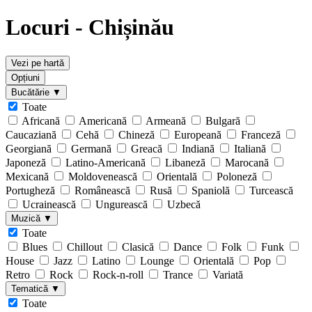
Locuri - Chișinău
Vezi pe hartă
Opțiuni
Bucătărie
▼
Toate
Africană
Americană
Armeană
Bulgară
Caucaziană
Cehă
Chineză
Europeană
Franceză
Georgiană
Germană
Greacă
Indiană
Italiană
Japoneză
Latino-Americană
Libaneză
Marocană
Mexicană
Moldovenească
Orientală
Poloneză
Portugheză
Românească
Rusă
Spaniolă
Turcească
Ucrainească
Ungurească
Uzbecă
Muzică
▼
Toate
Blues
Chillout
Clasică
Dance
Folk
Funk
House
Jazz
Latino
Lounge
Orientală
Pop
Retro
Rock
Rock-n-roll
Trance
Variată
Tematică
▼
Toate