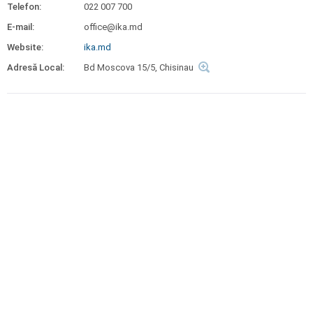
Telefon:
022 007 700
E-mail:
office@ika.md
Website:
ika.md
Adresă Local:
Bd Moscova 15/5, Chisinau