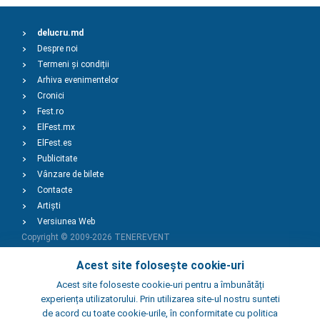
delucru.md
Despre noi
Termeni și condiții
Arhiva evenimentelor
Cronici
Fest.ro
ElFest.mx
ElFest.es
Publicitate
Vânzare de bilete
Contacte
Artiști
Versiunea Web
Copyright © 2009-2026
TENEREVENT
Acest site folosește cookie-uri
Adaugă Eveniment
Acest site foloseste cookie-uri pentru a îmbunătăți
experiența utilizatorului. Prin utilizarea site-ul nostru sunteti
de acord cu toate cookie-urile, în conformitate cu politica