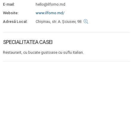
E-mail:
hello@ilforno.md
Website:
www.ilforno.md/
Adresă Local:
Chișinau, str. A. Șciusev, 98
SPECIALITATEA CASEI
Restaurant, cu bucate gustoase cu suflu italian.