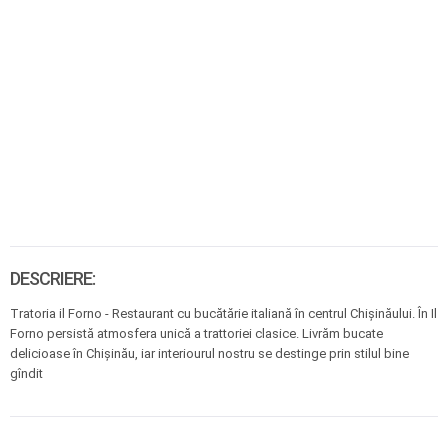
DESCRIERE:
Tratoria il Forno - Restaurant cu bucătărie italiană în centrul Chișinăului. În Il
Forno persistă atmosfera unică a trattoriei clasice. Livrăm bucate
delicioase în Chișinău, iar interiourul nostru se destinge prin stilul bine
gîndit