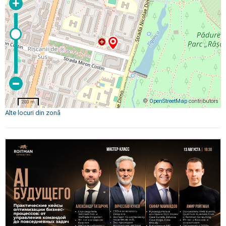
©
OpenStreetMap
contributors
200 m
Alte locuri din zonă