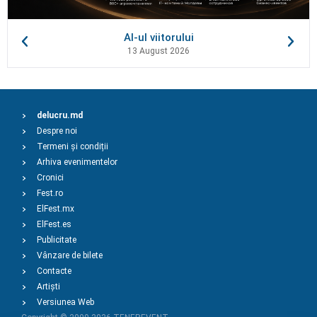
AI-ul viitorului
13 August 2026
delucru.md
Despre noi
Termeni și condiții
Arhiva evenimentelor
Cronici
Fest.ro
ElFest.mx
ElFest.es
Publicitate
Vânzare de bilete
Contacte
Artiști
Versiunea Web