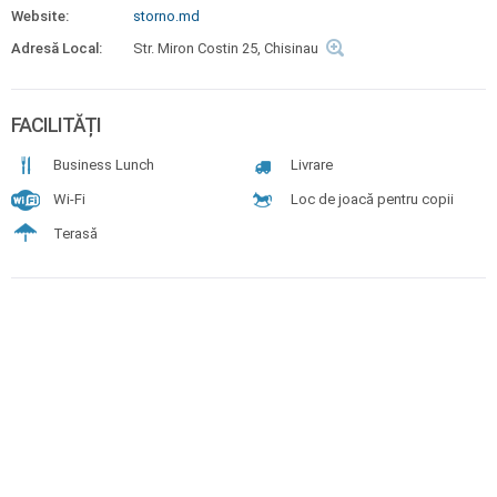
Website:
storno.md
Adresă Local:
Str. Miron Costin 25, Chisinau
FACILITĂȚI
Business Lunch
Livrare
Wi-Fi
Loc de joacă pentru copii
Terasă