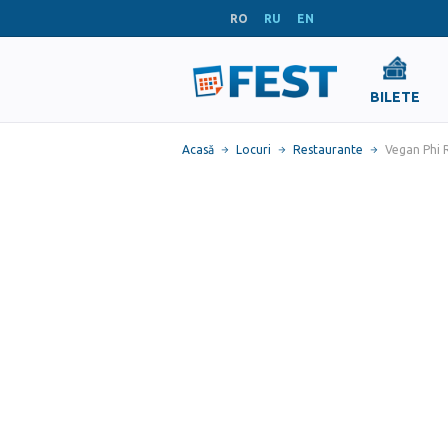
RO
RU
EN
BILETE
Acasă
Locuri
Restaurante
Vegan Phi 