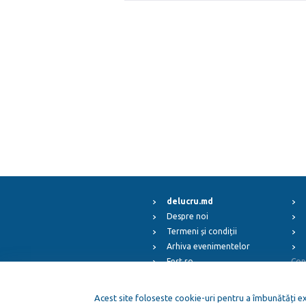
delucru.md
Despre noi
Termeni și condiții
Arhiva evenimentelor
Fest.ro
Cop
ElFest.mx
ElFest.es
Acest site foloseste cookie-uri pentru a îmbunătăți exp