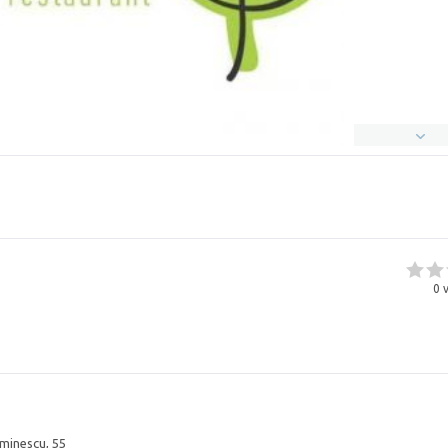
0
v
Eminescu, 55