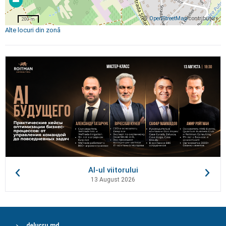
©
OpenStreetMap
contributors
200 m
Alte locuri din zonă
AI-ul viitorului
13 August 2026
delucru.md