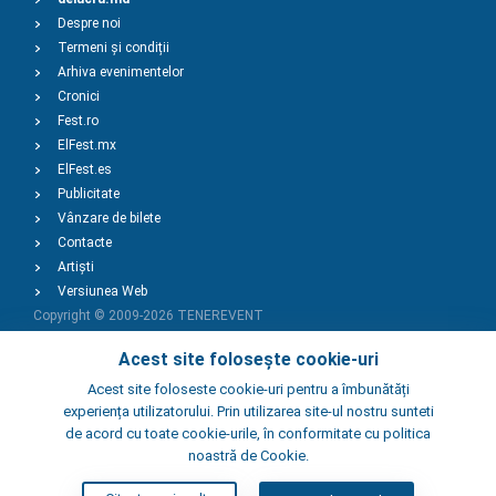
Despre noi
Termeni și condiții
Arhiva evenimentelor
Cronici
Fest.ro
ElFest.mx
ElFest.es
Publicitate
Vânzare de bilete
Contacte
Artiști
Versiunea Web
Copyright © 2009-2026
TENEREVENT
Acest site folosește cookie-uri
Adaugă Eveniment
Acest site foloseste cookie-uri pentru a îmbunătăți
experiența utilizatorului. Prin utilizarea site-ul nostru sunteti
de acord cu toate cookie-urile, în conformitate cu politica
Adaugă Local
noastră de Cookie.