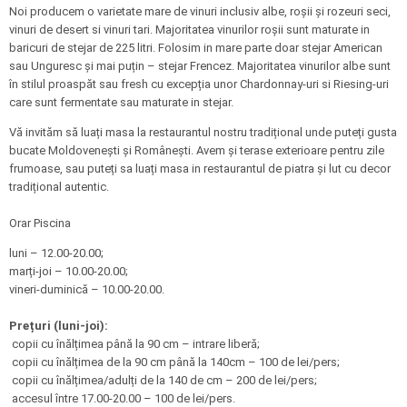
Noi producem o varietate mare de vinuri inclusiv albe, roșii și rozeuri seci,
vinuri de desert si vinuri tari. Majoritatea vinurilor roșii sunt maturate in
baricuri de stejar de 225 litri. Folosim in mare parte doar stejar American
sau Unguresc și mai puțin – stejar Frencez. Majoritatea vinurilor albe sunt
în stilul proaspăt sau fresh cu excepția unor Chardonnay-uri si Riesing-uri
care sunt fermentate sau maturate in stejar.
Vă invităm să luați masa la restaurantul nostru tradițional unde puteți gusta
bucate Moldovenești și Românești. Avem și terase exterioare pentru zile
frumoase, sau puteți sa luați masa in restaurantul de piatra și lut cu decor
tradițional autentic.
Orar Piscina
luni – 12.00-20.00;
marți-joi – 10.00-20.00;
vineri-duminică – 10.00-20.00.
Prețuri (luni-joi):
copii cu înălțimea până la 90 cm – intrare liberă;
copii cu înălțimea de la 90 cm până la 140cm – 100 de lei/pers;
copii cu înălțimea/adulți de la 140 de cm – 200 de lei/pers;
accesul între 17.00-20.00 – 100 de lei/pers.