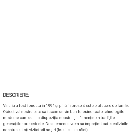
DESCRIERE:
Vinaria a fost fondata in 1994 și pină in prezent este o afacere de familie.
Obiectivul nostru este sa facem un vin bun folosind toate tehnologiile
moderne care sunt la dispoziția noastra și să menținem tradițiile
generațiilor precedente. De asemenea vrem sa împarțim toate realizările
noastre cu toți vizitatorii noștri (locali sau străini).