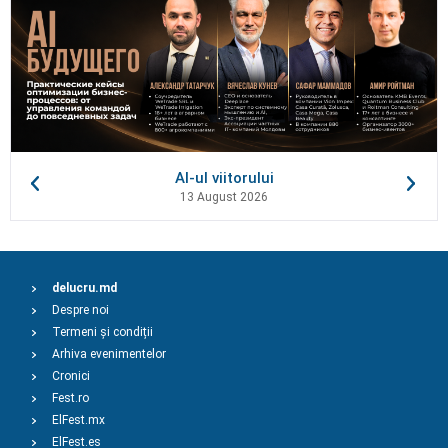
AI-ul viitorului
13 August 2026
delucru.md
Despre noi
Termeni și condiții
Arhiva evenimentelor
Cronici
Fest.ro
ElFest.mx
ElFest.es