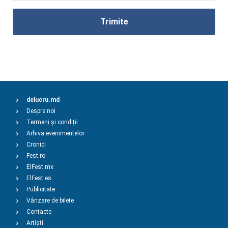
Trimite
delucru.md
Despre noi
Termeni și condiții
Arhiva evenimentelor
Cronici
Fest.ro
ElFest.mx
ElFest.es
Publicitate
Vânzare de bilete
Contacte
Artiști