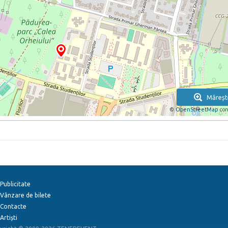
Măreșt
©
OpenStreetMap
con
Publicitate
Vânzare de bilete
Contacte
Artiști