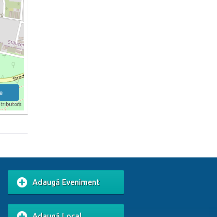
e
tributors
Adaugă Eveniment
Adaugă Local