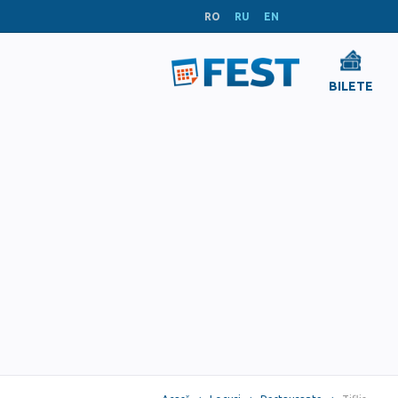
RO
RU
EN
BILETE