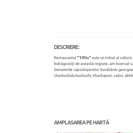
DESCRIERE:
Restaurantul
"Tiflis"
este un tribut al culturii
Îndrăgostiți de această regiune, am încercat s
Denumirile capodoperelor bucătăriei georgian
chashushuli,muzhuzhi, khachapuri, sațivi, abkha
AMPLASAREA PE HARTĂ