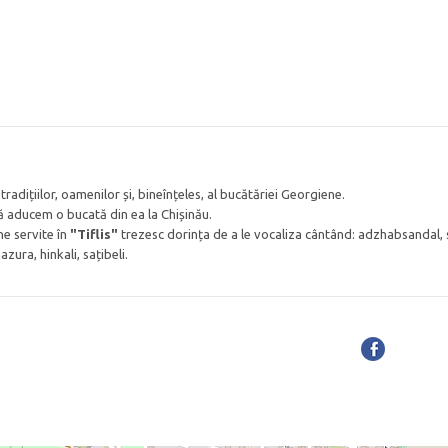
, tradițiilor, oamenilor și, bineînțeles, al bucătăriei Georgiene.
ă aducem o bucată din ea la Chișinău.
e servite în
"Tiflis"
trezesc dorința de a le vocaliza cântând: adzhabsandal, 
zura, hinkali, sațibeli.