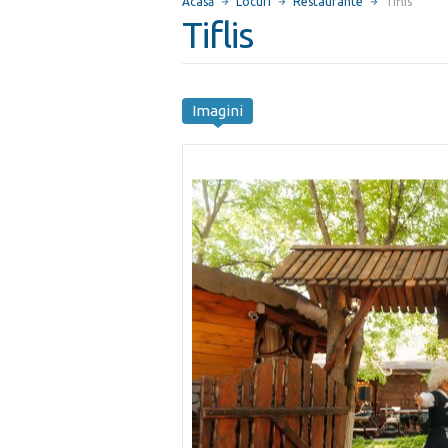
Acasă
Locuri
Restaurante
Tiflis
Tiflis
Imagini