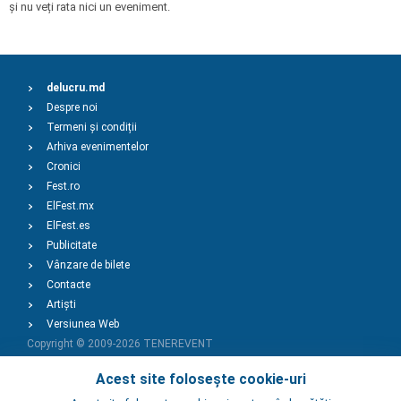
și nu veți rata nici un eveniment.
delucru.md
Despre noi
Termeni și condiții
Arhiva evenimentelor
Cronici
Fest.ro
ElFest.mx
ElFest.es
Publicitate
Vânzare de bilete
Contacte
Artiști
Versiunea Web
Copyright © 2009-2026
TENEREVENT
Acest site folosește cookie-uri
Adaugă Eveniment