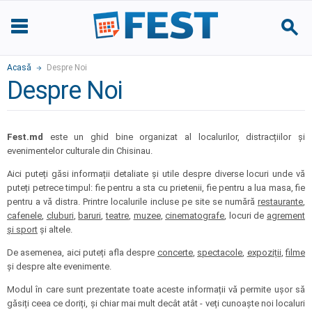
Acasă
Despre Noi
Despre Noi
Fest.md
este un ghid bine organizat al localurilor, distracțiilor și
evenimentelor culturale din Chisinau.
Aici puteți găsi informații detaliate și utile despre diverse locuri unde vă
puteți petrece timpul: fie pentru a sta cu prietenii, fie pentru a lua masa, fie
pentru a vă distra. Printre localurile incluse pe site se numără
restaurante
,
cafenele
,
cluburi
,
baruri
,
teatre
,
muzee
,
cinematografe
, locuri de
agrement
și sport
și altele.
De asemenea, aici puteți afla despre
concerte
,
spectacole
,
expoziții
,
filme
și despre alte evenimente.
Modul în care sunt prezentate toate aceste informații vă permite ușor să
găsiți ceea ce doriți, și chiar mai mult decât atât - veți cunoaște noi localuri