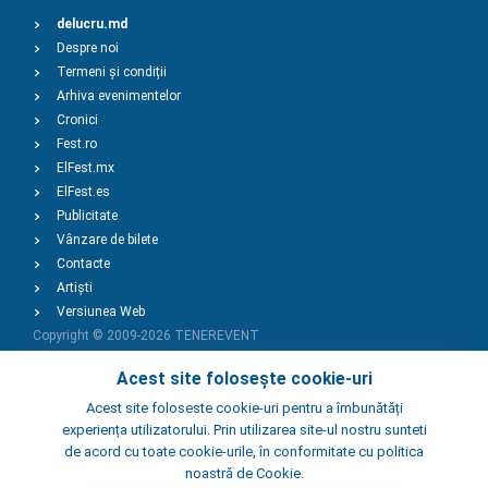
delucru.md
Despre noi
Termeni și condiții
Arhiva evenimentelor
Cronici
Fest.ro
ElFest.mx
ElFest.es
Publicitate
Vânzare de bilete
Contacte
Artiști
Versiunea Web
Copyright © 2009-2026
TENEREVENT
Acest site folosește cookie-uri
Adaugă Eveniment
Acest site foloseste cookie-uri pentru a îmbunătăți
experiența utilizatorului. Prin utilizarea site-ul nostru sunteti
de acord cu toate cookie-urile, în conformitate cu politica
Adaugă Local
noastră de Cookie.