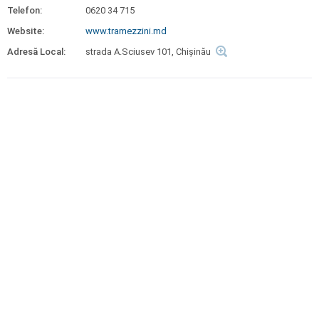
Telefon:
0620 34 715
Website:
www.tramezzini.md
Adresă Local:
strada A.Sciusev 101, Chişinău