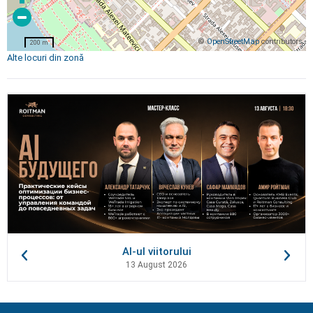
©
OpenStreetMap
contributors
200 m
Alte locuri din zonă
AI-ul viitorului
13 August 2026