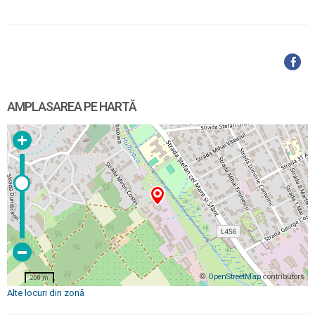
AMPLASAREA PE HARTĂ
©
OpenStreetMap
contributors
200 m
Alte locuri din zonă