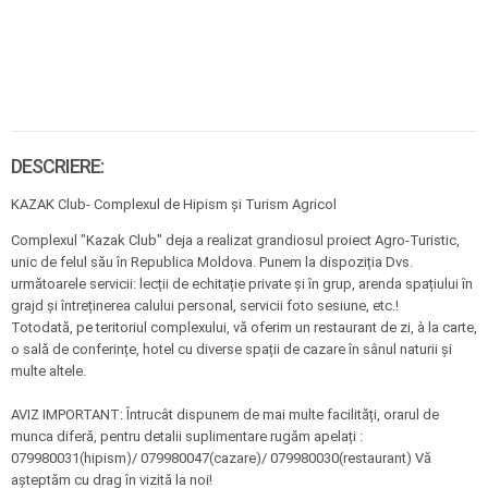
DESCRIERE:
KAZAK Club- Complexul de Hipism și Turism Agricol
Complexul "Kazak Club" deja a realizat grandiosul proiect Agro-Turistic,
unic de felul său în Republica Moldova. Punem la dispoziția Dvs.
următoarele servicii: lecții de echitație private și în grup, arenda spațiului în
grajd și întreținerea calului personal, servicii foto sesiune, etc.!
Totodată, pe teritoriul complexului, vă oferim un restaurant de zi, à la carte,
o sală de conferințe, hotel cu diverse spații de cazare în sânul naturii și
multe altele.
AVIZ IMPORTANT: Întrucât dispunem de mai multe facilități, orarul de
munca diferă, pentru detalii suplimentare rugăm apelați :
079980031(hipism)/ 079980047(cazare)/ 079980030(restaurant) Vă
așteptăm cu drag în vizită la noi!