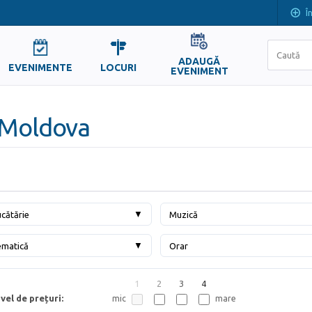
Î
ADAUGĂ
EVENIMENTE
LOCURI
EVENIMENT
, Moldova
▼
cătărie
Muzică
▼
ematică
Orar
1
2
3
4
vel de prețuri:
mic
mare