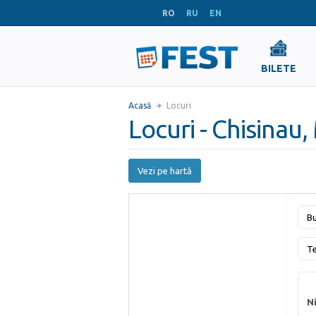
RO
RU
EN
BILETE
Acasă
Locuri
Locuri - Chisinau
Vezi pe hartă
Bu
T
Ni