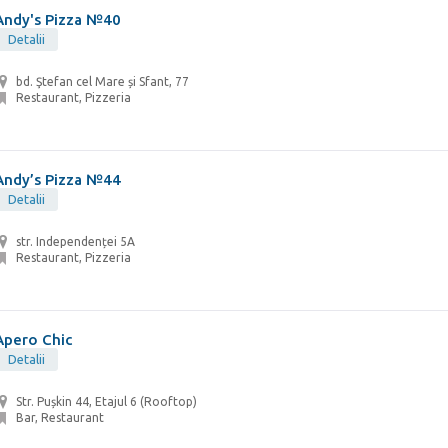
Andy's Pizza №40
Detalii
bd. Ştefan cel Mare și Sfant, 77
Restaurant, Pizzeria
Andy’s Pizza №44
Detalii
str. Independenței 5A
Restaurant, Pizzeria
Apero Chic
Detalii
Str. Pușkin 44, Etajul 6 (Rooftop)
Bar, Restaurant