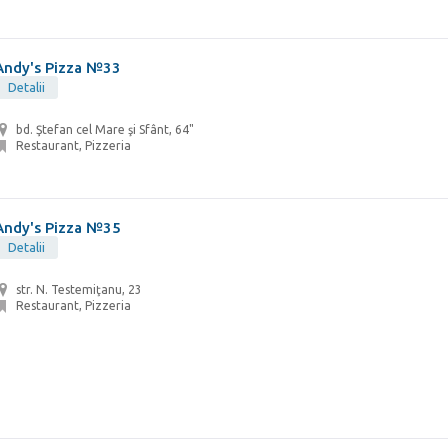
Andy's Pizza №33
Detalii
bd. Ştefan cel Mare şi Sfânt, 64"
Restaurant, Pizzeria
Andy's Pizza №35
Detalii
str. N. Testemiţanu, 23
Restaurant, Pizzeria