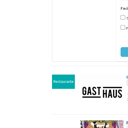
Faci
T
P
Restaurante