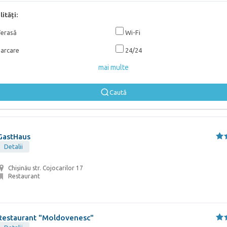
lități:
erasă
Wi-Fi
arcare
24/24
mai multe
Caută
GastHaus
Detalii
Chișinău str. Cojocarilor 17
Restaurant
Restaurant "Moldovenesc"