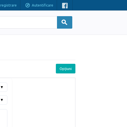
nregistrare
Autentificare
Opțiuni
▼
▼