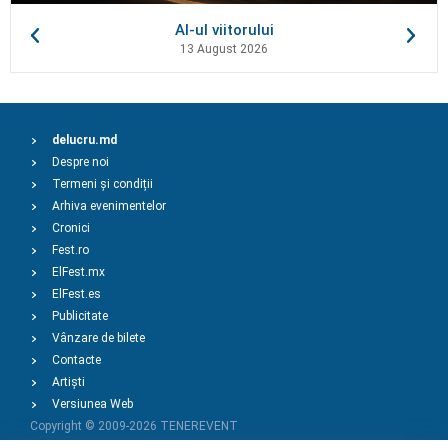
AI-ul viitorului
13 August 2026
delucru.md
Despre noi
Termeni și condiții
Arhiva evenimentelor
Cronici
Fest.ro
ElFest.mx
ElFest.es
Publicitate
Vânzare de bilete
Contacte
Artiști
Versiunea Web
Copyright © 2009-2026
TENEREVENT