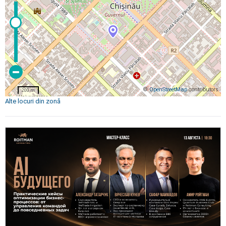
©
OpenStreetMap
contributors
200 m
Alte locuri din zonă