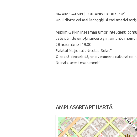
MAXIM GALKIN | TUR ANIVERSAR „50!”
Unul dintre cei mai îndrăgiți și carismatici art
Maxim Galkin înseamnă umor inteligent, comuni
este plin de emoții sincere și momente memor
28 noiembrie | 19:00
Palatul Național „Nicolae Sulac”
O seară deosebită, un eveniment cultural de ne
Nu rata acest eveniment!
AMPLASAREA PE HARTĂ