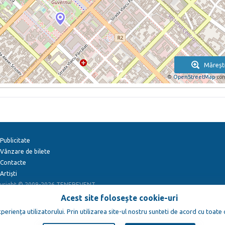
Măreșt
©
OpenStreetMap
con
Publicitate
Vânzare de bilete
Contacte
Artiști
yright © 2009-2026
TENEREVENT
Acest site folosește cookie-uri
eriența utilizatorului. Prin utilizarea site-ul nostru sunteti de acord cu toate