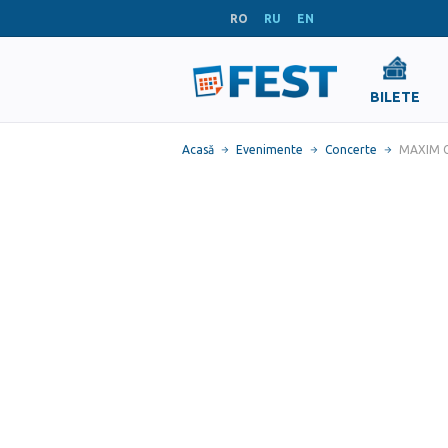
RO
RU
EN
BILETE
Acasă
Evenimente
Concerte
MAXIM G