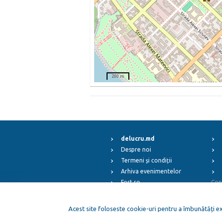
200 m
delucru.md
Despre noi
Termeni și condiții
Arhiva evenimentelor
Fest.ro
Cop
ElFest.mx
ElFest.es
Acest site foloseste cookie-uri pentru a îmbunătăți exp