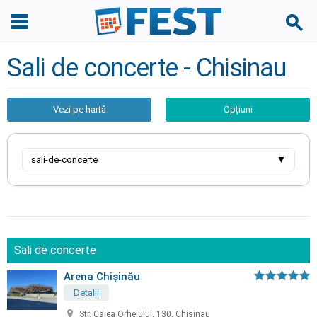
Sali de concerte - Chisinau
Vezi pe hartă
Opțiuni
sali-de-concerte
▼
Sali de concerte
Arena Chișinău
Detalii
Str. Calea Orheiului, 130, Chisinau