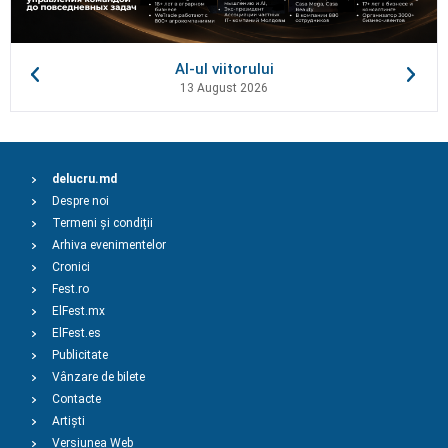
AI-ul viitorului
13 August 2026
delucru.md
Despre noi
Termeni și condiții
Arhiva evenimentelor
Cronici
Fest.ro
ElFest.mx
ElFest.es
Publicitate
Vânzare de bilete
Contacte
Artiști
Versiunea Web