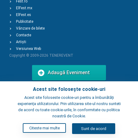
Fest.ro
ElFest.mx
ElFest.es
Publicitate
Vânzare de bilete
Contacte
Artiști
Versiunea Web
Copyright © 2009-2026
TENEREVENT
Adaugă Eveniment
Acest site folosește cookie-uri
Adaugă Local
Acest site foloseste cookie-uri pentru a îmbunătăți
experiența utilizatorului. Prin utilizarea site-ul nostru sunteti
de acord cu toate cookie-urile, în conformitate cu politica
noastră de Cookie.
Citeste mai multe
Sunt de acord