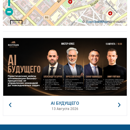
©
OpenStreetMap
contributors
200 m
AI БУДУЩЕГО
13 Августа 2026