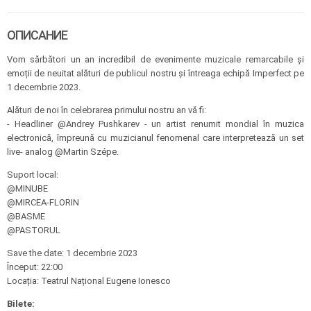
ОПИСАНИЕ
Vom sărbători un an incredibil de evenimente muzicale remarcabile și
emoții de neuitat alături de publicul nostru și întreaga echipă Imperfect pe
1 decembrie 2023.
Alături de noi în celebrarea primului nostru an vă fi:
- Headliner @Andrey Pushkarev - un artist renumit mondial în muzica
electronică, împreună cu muzicianul fenomenal care interpretează un set
live- analog @Martin Szépe.
Suport local:
@MINUBE
@MIRCEA-FLORIN
@BASME
@PASTORUL
Save the date: 1 decembrie 2023
Început: 22:00
Locația: Teatrul Național Eugene Ionesco
Bilete: