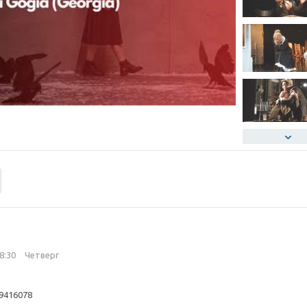
18:30
Четверг
69416078