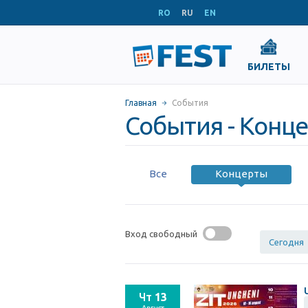
RO
RU
EN
БИЛЕТЫ
Главная
События
События - Конц
Все
Концерты
Вход свободный
Сегодня
Чт
13