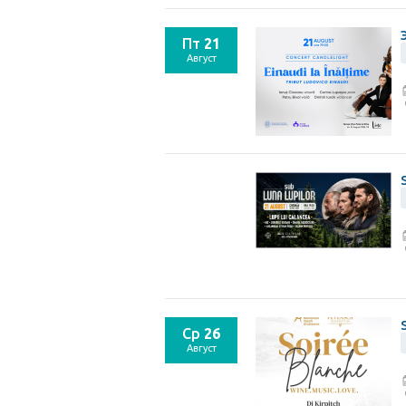
Пт
21
Август
Ср
26
Август