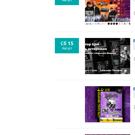
Август
Сб
15
Август