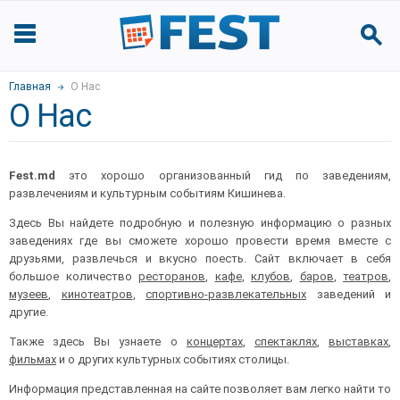
Главная
О Нас
О Нас
Fest.md
это хорошо организованный гид по заведениям,
развлечениям и культурным событиям Кишинева.
Здесь Вы найдете подробную и полезную информацию о разных
заведениях где вы сможете хорошо провести время вместе с
друзьями, развлечься и вкусно поесть. Сайт включает в себя
большое количество
ресторанов
,
кафе
,
клубов
,
баров
,
театров
,
музеев
,
кинотеатров
,
спортивно-развлекательных
заведений и
другие.
Также здесь Вы узнаете о
концертах
,
спектаклях
,
выставках
,
фильмах
и о других культурных событиях столицы.
Информация представленная на сайте позволяет вам легко найти то