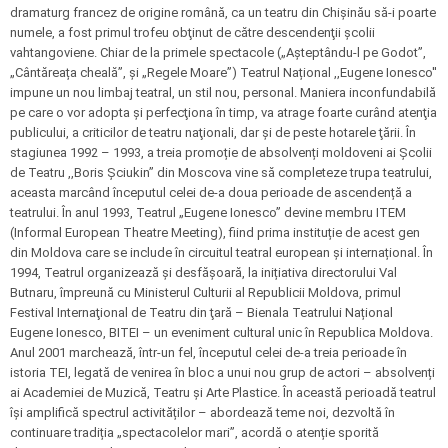
dramaturg francez de origine română, ca un teatru din Chișinău să-i poarte
numele, a fost primul trofeu obţinut de către descendenţii şcolii
vahtangoviene. Chiar de la primele spectacole („Așteptându-l pe Godot”,
„Cântăreața cheală”, și „Regele Moare”) Teatrul Național ,,Eugene Ionesco''
impune un nou limbaj teatral, un stil nou, personal. Maniera inconfundabilă
pe care o vor adopta şi perfecţiona în timp, va atrage foarte curând atenţia
publicului, a criticilor de teatru naţionali, dar şi de peste hotarele ţării. În
stagiunea 1992 – 1993, a treia promoție de absolvenți moldoveni ai Şcolii
de Teatru ,,Boris Şciukin” din Moscova vine să completeze trupa teatrului,
aceasta marcând începutul celei de-a doua perioade de ascendență a
teatrului. În anul 1993, Teatrul „Eugene Ionesco” devine membru ITEM
(Informal European Theatre Meeting), fiind prima instituție de acest gen
din Moldova care se include în circuitul teatral european și internațional. În
1994, Teatrul organizează și desfășoară, la inițiativa directorului Val
Butnaru, împreună cu Ministerul Culturii al Republicii Moldova, primul
Festival Internaţional de Teatru din ţară – Bienala Teatrului Național
Eugene Ionesco, BITEI – un eveniment cultural unic în Republica Moldova.
Anul 2001 marchează, într-un fel, începutul celei de-a treia perioade în
istoria TEI, legată de venirea în bloc a unui nou grup de actori – absolvenți
ai Academiei de Muzică, Teatru și Arte Plastice. În această perioadă teatrul
își amplifică spectrul activităților – abordează teme noi, dezvoltă în
continuare tradiția „spectacolelor mari”, acordă o atenție sporită