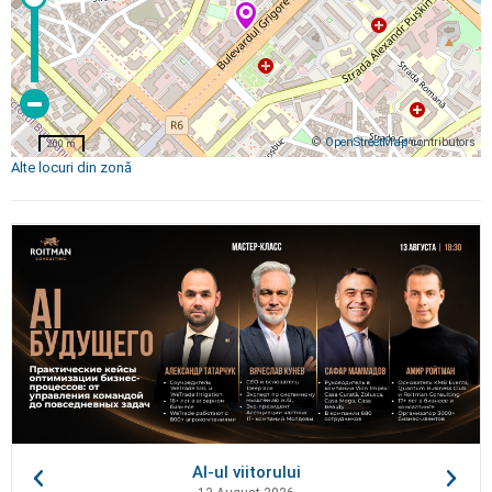
©
OpenStreetMap
contributors
200 m
Alte locuri din zonă
AI-ul viitorului