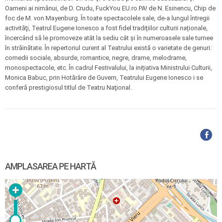
Oameni ai nimănui, de D. Crudu, FuckYou EU.ro.PA! de N. Esinencu, Chip de
foc de M. von Mayenburg. În toate spectacolele sale, de-a lungul întregii
activităţi, Teatrul Eugene Ionesco a fost fidel tradițiilor culturii naționale,
încercând să le promoveze atât la sediu cât şi în numeroasele sale turnee
în străinătate. În repertoriul curent al Teatrului există o varietate de genuri:
comedii sociale, absurde, romantice, negre, drame, melodrame,
monospectacole, etc. În cadrul Festivalului, la inițiativa Ministrului Culturii,
Monica Babuc, prin Hotărâre de Guvern, Teatrului Eugene Ionesco i se
conferă prestigiosul titlul de Teatru Naţional.
AMPLASAREA PE HARTĂ