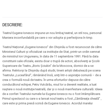
DESCRIERE:
Teatrul Eugene Ionesco impune un nou limbaj teatral, un stil nou, personal.
Maniera inconfundabilă pe care o vor adopta şi perfecţiona în timp.
Teatrul Național „Eugene Ionesco” din Chişinău a fost recunoscut de către
Ministerul Culturii și oficializat ca instituție de Stat, printr-un ordin semnat
de ministrul Ion Ungureanu, în data de 11 septembrie 1991. Până la data
constituirii sale oficiale, exista doar o trupă de actori, absolvenţi ai Şcolii
Superioare de Teatru „Boris Şciukin” de la Moscova, dornici de a se
afirma. Reîntorşi la Chişinău după studii, tinerii artişti debutează pe scena
Teatrului „Luceafărul”, rămânând însă, uniţi într-o aspiraţie comună – de a
crea o formulă nouă de teatru. În urma eforturilor depuse de către
conducătorul echipei, Petru Vutcărău, visul lor a devenit realitate, a luat
naştere o nouă instituţie teatrală, dar şi o nouă manifestare culturală. Ideea
de a conferi Teatrului numele lui Eugene Ionesco nu o fost întâmplătoare.
Primul spectacol cu care s-a lansat noul teatru a fost „Cântăreața cheală” ,
care este și prima piesă scrisă de Eugene Ionesco. Acordul marelui