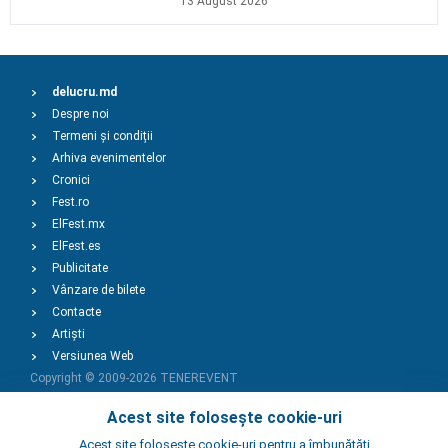
13 August 2026
delucru.md
Despre noi
Termeni și condiții
Arhiva evenimentelor
Cronici
Fest.ro
ElFest.mx
ElFest.es
Publicitate
Vânzare de bilete
Contacte
Artiști
Versiunea Web
Copyright © 2009-2026
TENEREVENT
Acest site folosește cookie-uri
Adaugă Eveniment
Acest site foloseste cookie-uri pentru a îmbunătăți