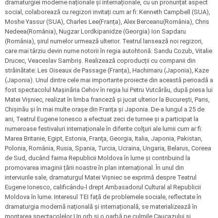
dramaturgiei moderne naționale și internaționale, cu un pronunțat aspect
social, colaborează cu regizori invitați cum ar fi: Kenneth Campbell (SUA),
Moshe Yassur (SUA), Charles Lee(Franța), Alex Berceanu(România), Chris
Nedeea(România), Nugzar Lordkipanidze (Georgia) Ion Sapdaru
(România), șirul numelor urmează ulterior. Teatrul lansează noi regizori,
care mai târziu devin nume notorii în regia autohtonă: Sandu Cozub, Vitalie
Drucec, Veaceslav Sambriș. Realizează coproducții cu companii din
străinătate: Les Oiseaux de Passage (Franța), Hachimaru (Japonia), Kaze
(Japonia). Unul dintre cele mai importante proiecte din această perioadă a
fost spectacolul Mașinăria Cehov în regia lui Petru Vutcărău, după piesa lui
Matei Vișniec, realizat în limba franceză și jucat ulterior la Bucureşti, Paris,
Chișinău și în mai multe orașe din Franța și Japonia. De-a lungul a 25 de
ani, Teatrul Eugene Ionesco a efectuat zeci de turnee și a participat la
numeroase festivaluri internaționale în diferite colţuri ale lumii cum ar fi:
Marea Britanie, Egipt, Estonia, Franţa, Georgia, Italia, Japonia, Pakistan,
Polonia, România, Rusia, Spania, Turcia, Ucraina, Ungaria, Belarus, Coreea
de Sud, ducând faima Republicii Moldova în lume și contribuind la
promovarea imaginii țării noastre în plan internațional. În unul din
interviurile sale, dramaturgul Matei Vișniec se exprimă despre Teatrul
Eugene Ionesco, calificându-l drept Ambasadorul Cultural al Republicii
Moldova în lume. Interesul TEI față de problemele sociale, reflectate în
dramaturgia modernă națională și internațională, se materializează în
montarea spectacolelor Un orb și o oarbă pe culmile Caucazului și