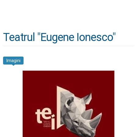
Teatrul "Eugene Ionesco"
Imagini