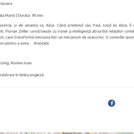
mișoara
la Mare) | Durata: 90 min
aurence, și de amanta sa, Alice. Când prietenul său Paul, soțul lui Alice, îl 
ant. Florian Zeller construiește cu ironie și inteligență absurdul relațiilor co
itm, care transformă minciuna într-un mecanism de ceasornic. O comedie spu
icăm pentru a avea… dreptate.
na König, Romeo Ioan
ratitrare în limba engleză.