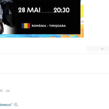
:30
Joi
 Ionesco"