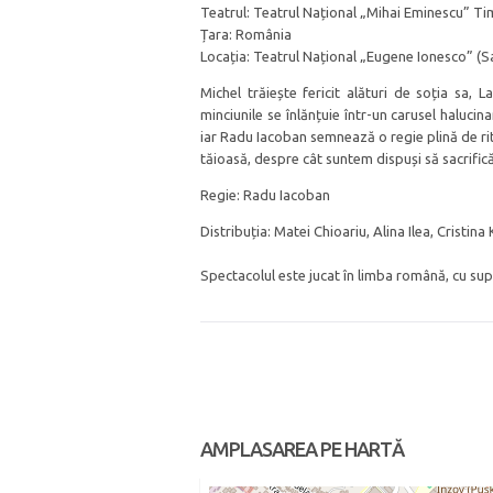
Teatrul: Teatrul Național „Mihai Eminescu” Ti
Țara: România
Locația: Teatrul Național „Eugene Ionesco” (Sa
Michel trăiește fericit alături de soția sa, L
minciunile se înlănțuie într-un carusel halucin
iar Radu Iacoban semnează o regie plină de r
tăioasă, despre cât suntem dispuși să sacrif
Regie: Radu Iacoban
Distribuția: Matei Chioariu, Alina Ilea, Cristi
Spectacolul este jucat în limba română, cu sup
AMPLASAREA PE HARTĂ