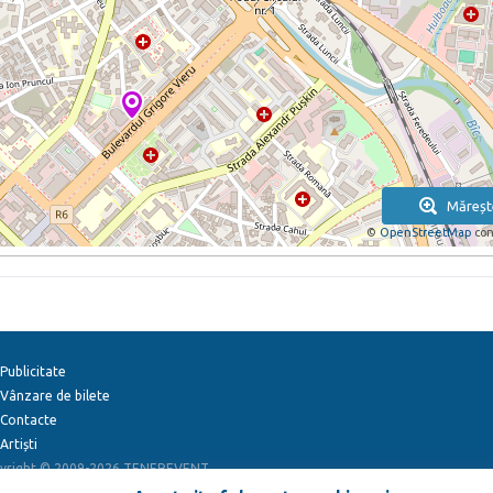
Măreșt
©
OpenStreetMap
con
Publicitate
Vânzare de bilete
Contacte
Artiști
yright © 2009-2026
TENEREVENT