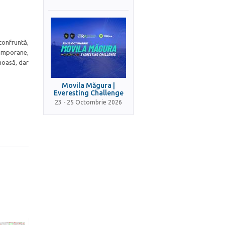
confruntă,
ntemporane,
moasă, dar
Movila Măgura |
Everesting Challenge
23 - 25 Octombrie 2026