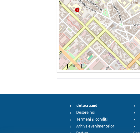
200 m
delucru.md
Despre noi
Termeni și condiții
Arhiva evenimentelor
Fest.ro
Cop
ElFest.mx