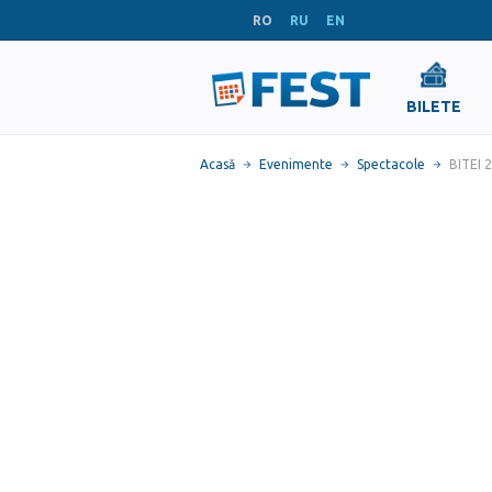
RO
RU
EN
BILETE
Acasă
Evenimente
Spectacole
BITEI 