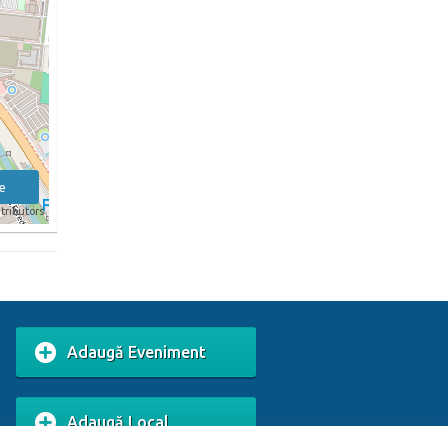
e
tributors
Adaugă Eveniment
Adaugă Local