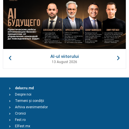
AI-ul viitorului
13 August 2026
delucru.md
Despre noi
Termeni și condiții
Arhiva evenimentelor
Cronici
Fest.ro
ElFest.mx