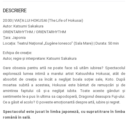
DESCRIERE
20:00 | VIAȚA LUI HOKUSAI (The Life of Hokusai)
Autor: Katsumi Sakakura
ORIENTARHYTHM / ORIENTARHYTHM
Țara: Japonia
Locația: Teatrul Național „Eugène Ionesco” (Sala Mare) | Durata: 50 min
Echipa de creație:
Autor, regie și interpretare: Katsumi Sakakura
Oare obsesia pentru artă ne poate face să uităm iubirea? Spectacolul
explorează lumea intimă a marelui artist Katsushika Hokusai, atât de
absorbit de creația sa încât a neglijat boala soției sale, Koto. După
moartea subită a acesteia, Hokusai este bântuit de remușcări și de
amintirea faptului că și-a neglijat iubita. Toate aceste gânduri și
sentimente le-a pus în ultima sa capodoperă, Dragonul deasupra Fuji-ului.
Ce a găsit el acolo? O poveste emoționantă despre artă, iubire și regret.
Spectacolul este jucat în limba japoneză, cu supratitrare în limba
română în sală.