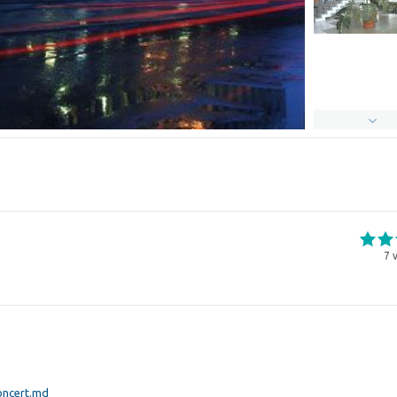
7
v
e
ncert.md