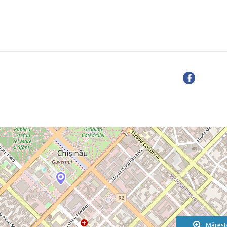
Măreșt