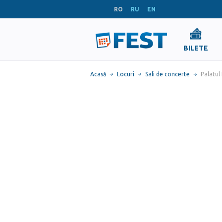
RO
RU
EN
BILETE
Acasă
Locuri
Sali de concerte
Palatul