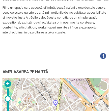
Fiind un spațiu care acceptă și îmbrățișează viziunile occidentale asupra
ceea ce este o galerie de artă prin noțiunile de inclusivitate, accesibilitate
și inovație, Iusty Art Gallery depășește condiția de un simplu spațiu
expozițional, extinzându-și activitatea prin evenimente colaterale,
conferințe, artist talk-uri, workshopuri, menite să încurajeze aportul
interdisciplinar în dezvoltarea artelor vizuale.
AMPLASAREA PE HARTĂ