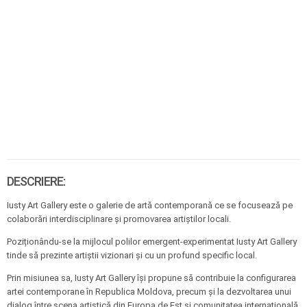
DESCRIERE:
Iusty Art Gallery este o galerie de artă contemporană ce se focusează pe
colaborări interdisciplinare și promovarea artiștilor locali.
Poziționându-se la mijlocul polilor emergent-experimentat Iusty Art Gallery
tinde să prezinte artiștii vizionari și cu un profund specific local.
Prin misiunea sa, Iusty Art Gallery își propune să contribuie la configurarea
artei contemporane în Republica Moldova, precum și la dezvoltarea unui
dialog între scena artistică din Europa de Est și comunitatea internațională.