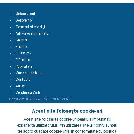
delucru.md
Despre noi
Termeni și condiții
Arhiva evenimentelor
Cronici
Fest.ro
ElFest.mx
ElFest.es
Publicitate
Vânzare de bilete
Contacte
Artiști
Versiunea Web
Copyright © 2009-2026
TENEREVENT
Acest site folosește cookie-uri
Adaugă Eveniment
Acest site foloseste cookie-uri pentru a îmbunătăți
experiența utilizatorului. Prin utilizarea site-ul nostru sunteti
de acord cu toate cookie-urile, în conformitate cu politica