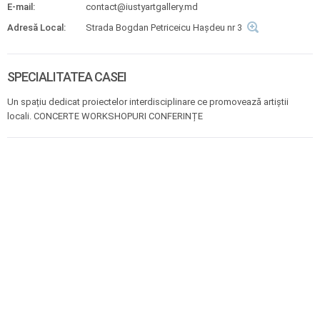
E-mail:
contact@iustyartgallery.md
Adresă Local:
Strada Bogdan Petriceicu Hașdeu nr 3
SPECIALITATEA CASEI
Un spațiu dedicat proiectelor interdisciplinare ce promovează artiștii
locali. CONCERTE WORKSHOPURI CONFERINȚE