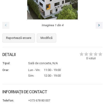
Imaginea
1
din
4
Raportează eroare
Modifică
DETALII
0
voturi
Tipul:
Sală de concerte, N/A
Orar:
Lun - Vin:
11:00 - 19:00
Sim:
12:00 - 19:00
INFORMAȚII DE CONTACT
Telefon:
+373 678 80 007