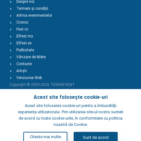
Despre noi
Termeni și condiții
Arhiva evenimentelor
Cronici
Fest.ro
ElFest.mx
ElFest.es
Publicitate
Vânzare de bilete
Contacte
Artiști
Versiunea Web
Copyright © 2009-2026
TENEREVENT
Acest site folosește cookie-uri
Adaugă Eveniment
Acest site foloseste cookie-uri pentru a îmbunătăți
experiența utilizatorului. Prin utilizarea site-ul nostru sunteti
de acord cu toate cookie-urile, în conformitate cu politica
Adaugă Local
noastră de Cookie.
Citeste mai multe
Sunt de acord