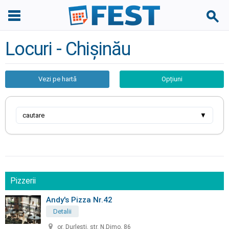
Locuri - Chișinău
Vezi pe hartă
Opțiuni
cautare
▼
Pizzerii
Andy's Pizza Nr.42
Detalii
or. Durleşti, str. N.Dimo, 86