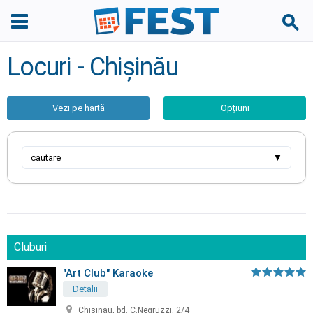
Locuri - Chișinău
Vezi pe hartă
Opțiuni
cautare
▼
Cluburi
"Art Club" Karaoke
Detalii
Chisinau, bd. C.Negruzzi, 2/4