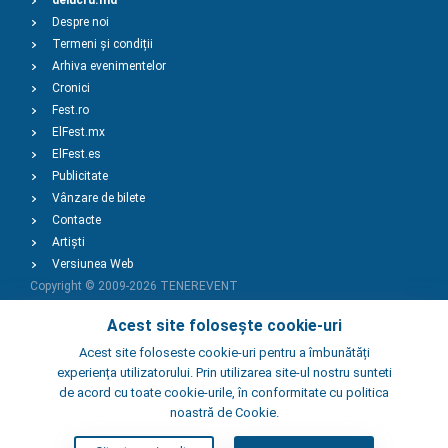
delucru.md
Despre noi
Termeni și condiții
Arhiva evenimentelor
Cronici
Fest.ro
ElFest.mx
ElFest.es
Publicitate
Vânzare de bilete
Contacte
Artiști
Versiunea Web
Copyright © 2009-2026
TENEREVENT
Acest site folosește cookie-uri
Adaugă Eveniment
Acest site foloseste cookie-uri pentru a îmbunătăți
experiența utilizatorului. Prin utilizarea site-ul nostru sunteti
de acord cu toate cookie-urile, în conformitate cu politica
Adaugă Local
noastră de Cookie.