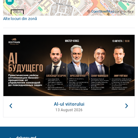
©
OpenStreetMap
contributors
200 m
Alte locuri din zonă
AI-ul viitorului
13 August 2026