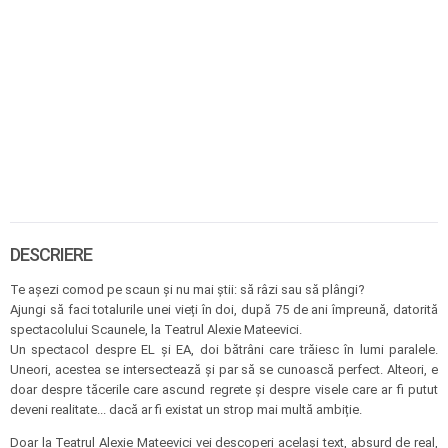
DESCRIERE
Te așezi comod pe scaun și nu mai știi: să râzi sau să plângi?
Ajungi să faci totalurile unei vieți în doi, după 75 de ani împreună, datorită
spectacolului Scaunele, la Teatrul Alexie Mateevici.
Un spectacol despre EL și EA, doi bătrâni care trăiesc în lumi paralele.
Uneori, acestea se intersectează și par să se cunoască perfect. Alteori, e
doar despre tăcerile care ascund regrete și despre visele care ar fi putut
deveni realitate... dacă ar fi existat un strop mai multă ambiție.
Doar la Teatrul Alexie Mateevici vei descoperi același text, absurd de real,