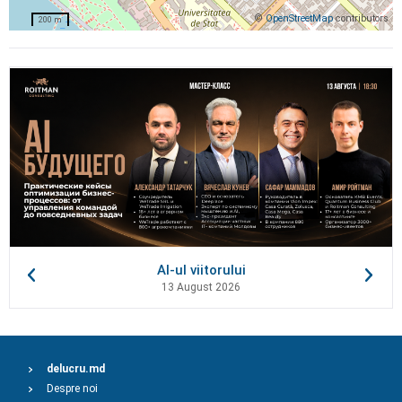
©
OpenStreetMap
contributors
200 m
AI-ul viitorului
13 August 2026
delucru.md
Despre noi