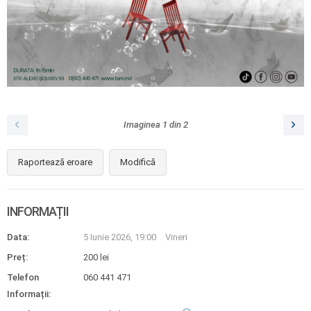
Imaginea
1
din
2
Raportează eroare
Modifică
INFORMAȚII
Data:
5 Iunie 2026, 19:00
Vineri
Preț:
200 lei
Telefon
060 441 471
Informații: