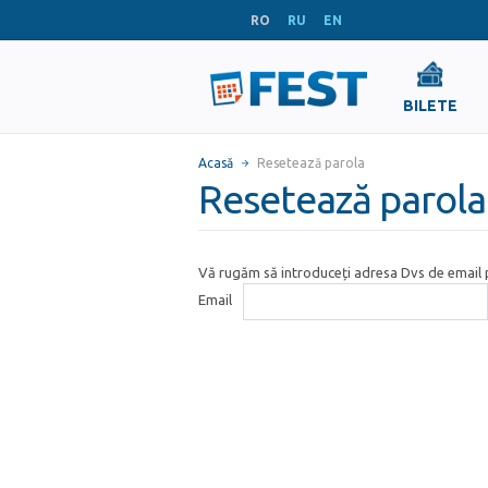
RO
RU
EN
BILETE
Acasă
Resetează parola
Resetează parola
Vă rugăm să introduceți adresa Dvs de email p
Email