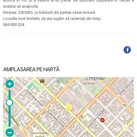
arunca în foc și a savura la un pahar de spumant dispariția în flăcări a
acestui an anapoda
Intrarea: 250 MDL (o băutură din partea casei inclusă
Locurile sunt limitate, de aia rugăm să rezervați din timp.
069 000 524
AMPLASAREA PE HARTĂ