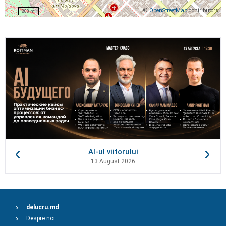
©
OpenStreetMap
contributors
200 m
AI-ul viitorului
13 August 2026
delucru.md
Despre noi