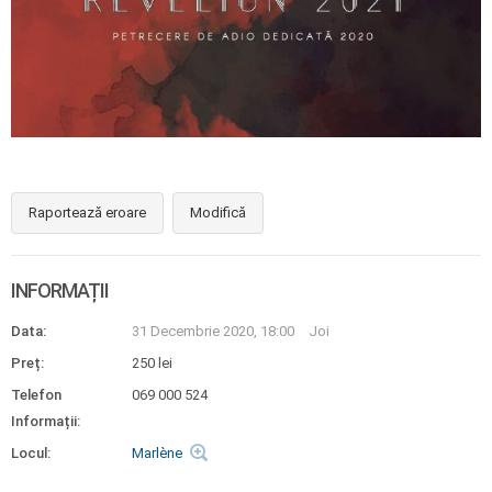
Raportează eroare
Modifică
INFORMAȚII
Data:
31 Decembrie 2020, 18:00
Joi
Preț:
250 lei
Telefon
069 000 524
Informații:
Locul:
Marlène