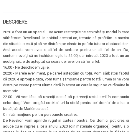
DESCRIERE
2020 a fost un an special... Iar acum restricțiile ne schimbă și modul în care
sărbătorim Revelionul. În spiritul acestui an, trebuie să profităm la maxim
din situația creată și să ne distrăm pe cinste în pofida tuturor obstacolelor
Anul acesta vom avea o altfel de serbare pentru un alt fel de an. Da,
suntem nevoiți să ne închidem ușile la 22.00, dar întrucât 2020 a fost un an
neobișnuit, e de așteptat ca seara de revelion să fie la fel.
16.00 - Ne deschidem ușile.
20:20 - Marele eveniment, pe care-l așteptăm cu toții. Vom sărbători faptul
că 2020 e aproape gata, vom turna șampanie pentru toată lumea și ne vom
distra pe cinste pentru ultima dată în acest an care la sigur ne va rămâne în
memorie
22:00 - Vă vom lăsa să reveniți acasă să petreceți restul serii în compania
celor dragi. Vom pregăti cocktail-uri la sticlă pentru cei dornici de a lua o
bucățică de Marlène acasă
O mică mențiune pentru persoanele creative:
De Revelion vom aprinde rugul în curtea noastră. Cei dornici pot crea și
aduce cu ei impresia lor a anului 2020 (din materiale organice), pentru a o