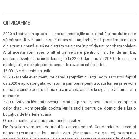
ОПИСАНИЕ
2020 a fost un an special... Iar acum restricțiile ne schimbă și modul în care
sărbătorim Revelionul. În spiritul acestui an, trebuie să profităm la maxim
din situația creată și să ne distrăm pe cinste în pofida tuturor obstacolelor
Anul acesta vom avea o altfel de serbare pentru un alt fel de an. Da,
suntem nevoiți să ne închidem ușile la 22.00, dar întrucât 2020 a fost un an
neobișnuit, e de așteptat ca seara de revelion să fie la fel.
16.00 - Ne deschidem ușile.
20:20 - Marele eveniment, pe care-l așteptăm cu toții. Vom sărbători faptul
că 2020 e aproape gata, vom turna șampanie pentru toată lumea și ne vom
distra pe cinste pentru ultima dată în acest an care la sigur ne va rămâne în
memorie
22:00 - Vă vom lăsa să reveniți acasă să petreceți restul serii în compania
celor dragi. Vom pregăti cocktail-uri la sticlă pentru cei dornici de a lua o
bucățică de Marlène acasă
O mică mențiune pentru persoanele creative:
De Revelion vom aprinde rugul în curtea noastră. Cei dornici pot crea și
aduce cu ei impresia lor a anului 2020 (din materiale organice), pentru a o