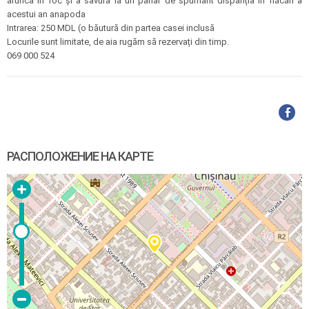
arunca în foc și a savura la un pahar de spumant dispariția în flăcări a
acestui an anapoda
Intrarea: 250 MDL (o băutură din partea casei inclusă
Locurile sunt limitate, de aia rugăm să rezervați din timp.
069 000 524
РАСПОЛОЖЕНИЕ НА КАРТЕ