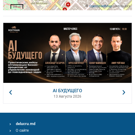
©
OpenStreetMap
contributors
200 m
AI БУДУЩЕГО
13 Августа 2026
delucru.md
О сайте