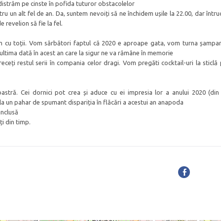
 distrăm pe cinste în pofida tuturor obstacolelor
u un alt fel de an. Da, suntem nevoiți să ne închidem ușile la 22.00, dar întru
 revelion să fie la fel.
m cu toții. Vom sărbători faptul că 2020 e aproape gata, vom turna șampa
ultima dată în acest an care la sigur ne va rămâne în memorie
ceți restul serii în compania celor dragi. Vom pregăti cocktail-uri la sticlă 
stră. Cei dornici pot crea și aduce cu ei impresia lor a anului 2020 (din
a la un pahar de spumant dispariția în flăcări a acestui an anapoda
inclusă
ți din timp.