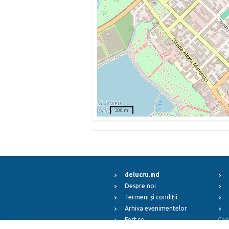
200 m
delucru.md
Despre noi
Termeni și condiții
Arhiva evenimentelor
Fest.ro
Cop