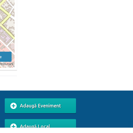
e
tributors
Adaugă Eveniment
Adaugă Local