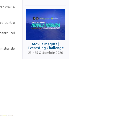
cât 2020 a
nie pentru
pentru cei
Movila Măgura |
Everesting Challenge
 materiale
23 - 25 Octombrie 2026