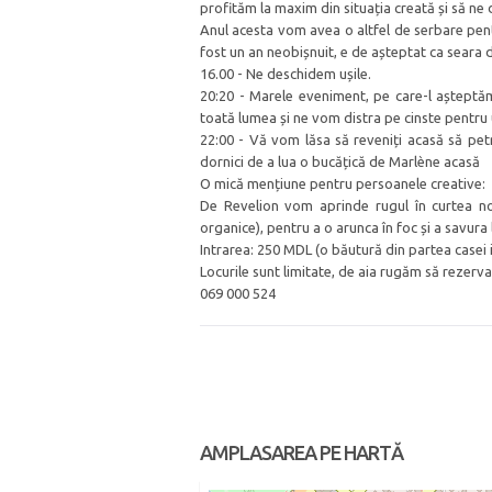
profităm la maxim din situația creată și să ne
Anul acesta vom avea o altfel de serbare pentr
fost un an neobișnuit, e de așteptat ca seara de
16.00 - Ne deschidem ușile.
20:20 - Marele eveniment, pe care-l așteptă
toată lumea și ne vom distra pe cinste pentru 
22:00 - Vă vom lăsa să reveniți acasă să petre
dornici de a lua o bucățică de Marlène acasă
O mică mențiune pentru persoanele creative:
De Revelion vom aprinde rugul în curtea noa
organice), pentru a o arunca în foc și a savur
Intrarea: 250 MDL (o băutură din partea casei 
Locurile sunt limitate, de aia rugăm să rezerva
069 000 524
AMPLASAREA PE HARTĂ