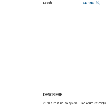
Locul:
Marlène
DESCRIERE
2020 a fost un an special... Iar acum restricț