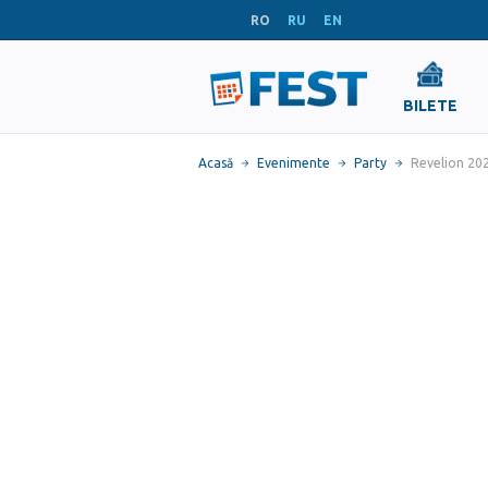
RO
RU
EN
BILETE
Acasă
Evenimente
Party
Revelion 20