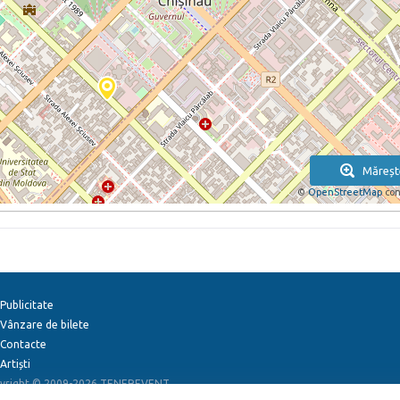
Măreșt
©
OpenStreetMap
con
Publicitate
Vânzare de bilete
Contacte
Artiști
yright © 2009-2026
TENEREVENT