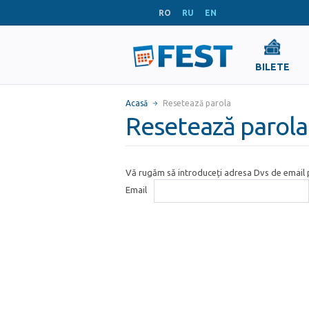
RO
RU
EN
BILETE
Acasă
Resetează parola
Resetează parola
Vă rugăm să introduceți adresa Dvs de email p
Email