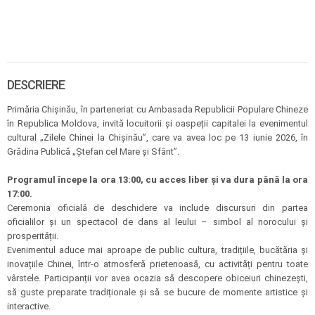
DESCRIERE
Primăria Chișinău, în parteneriat cu Ambasada Republicii Populare Chineze
în Republica Moldova, invită locuitorii și oaspeții capitalei la evenimentul
cultural „Zilele Chinei la Chișinău”, care va avea loc pe 13 iunie 2026, în
Grădina Publică „Ștefan cel Mare și Sfânt”.
Programul începe la ora 13:00, cu acces liber și va dura până la ora
17:00.
Ceremonia oficială de deschidere va include discursuri din partea
oficialilor și un spectacol de dans al leului – simbol al norocului și
prosperității.
Evenimentul aduce mai aproape de public cultura, tradițiile, bucătăria și
inovațiile Chinei, într-o atmosferă prietenoasă, cu activități pentru toate
vârstele. Participanții vor avea ocazia să descopere obiceiuri chinezești,
să guste preparate tradiționale și să se bucure de momente artistice și
interactive.