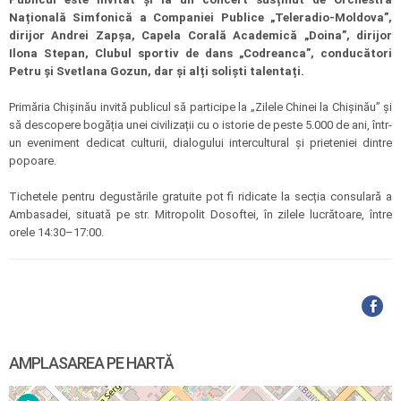
Națională Simfonică a Companiei Publice „Teleradio-Moldova”,
dirijor Andrei Zapșa, Capela Corală Academică „Doina”, dirijor
Ilona Stepan, Clubul sportiv de dans „Codreanca”, conducători
Petru și Svetlana Gozun, dar și alți soliști talentați.
Primăria Chișinău invită publicul să participe la „Zilele Chinei la Chișinău” și
să descopere bogăția unei civilizații cu o istorie de peste 5.000 de ani, într-
un eveniment dedicat culturii, dialogului intercultural și prieteniei dintre
popoare.
Tichetele pentru degustările gratuite pot fi ridicate la secția consulară a
Ambasadei, situată pe str. Mitropolit Dosoftei, în zilele lucrătoare, între
orele 14:30–17:00.
AMPLASAREA PE HARTĂ