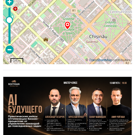
©
OpenStreetMap
contributors
200 m