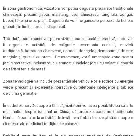
În zona gastronomică, vizitatorii vor putea degusta preparate tradiționale
chinezești, precum jiaozi, malatang, ceai chinezesc, tanghulu, zongzi,
baozi, tăiței și orez prăjit. Degustările vor fi organizate pe bază de tichete
gratuite, în limita stocului disponibil.
Totodată, participanții vor putea vizita zona culturală interactivă, unde vor
fi organizate activități de caligrafie, ceremonia ceaiului, muzică
tradițională, horoscop chinezesc, copacul dorințelor, demonstrații de arte
marțiale și quizuri cu premii. De asemenea, vor fi amenajate zone pentru
jocuri recreative, inclusiv touhu, aruncatul inelelor, jocul cu volantul, coarda
de sărit și tenis de masă.
Zona tehnologiei va include prezentări ale vehiculelor electrice cu energie
verde, precum și experiențe interactive cu telefoane inteligente și tablete
de ultimă generație.
În cadrul zonei „Descoperă China”, vizitatorii vor avea posibilitatea să afle
mai multe despre turismul în China, să probeze costume tradiționale
Hanfu, să participe la activități de învățare a limbii chineze și să descopere
elemente ale medicinei tradiționale chineze.
Publicul este invitat și la un concert susținut de Orchestra