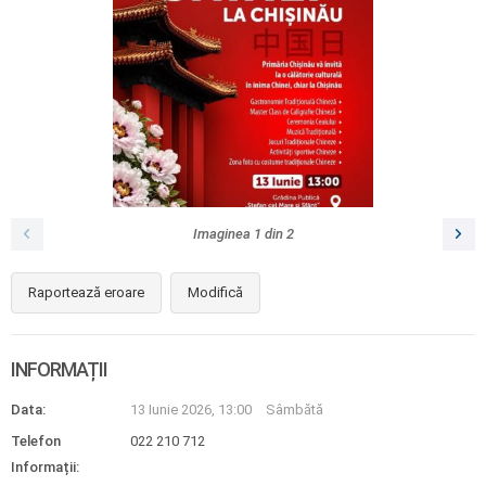
Imaginea
1
din
2
Raportează eroare
Modifică
INFORMAȚII
Data:
13 Iunie 2026, 13:00
Sâmbătă
Telefon
022 210 712
Informații: