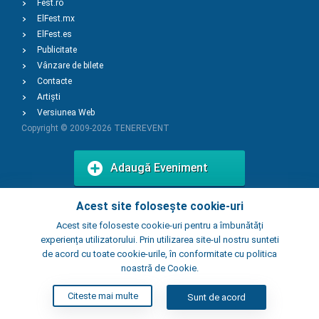
Fest.ro
ElFest.mx
ElFest.es
Publicitate
Vânzare de bilete
Contacte
Artiști
Versiunea Web
Copyright © 2009-2026
TENEREVENT
Adaugă Eveniment
Acest site folosește cookie-uri
Adaugă Local
Acest site foloseste cookie-uri pentru a îmbunătăți
experiența utilizatorului. Prin utilizarea site-ul nostru sunteti
de acord cu toate cookie-urile, în conformitate cu politica
noastră de Cookie.
Citeste mai multe
Sunt de acord