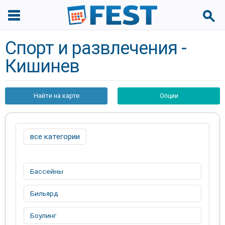
Спорт и развлечения -
Кишинев
Найти на карте
Опции
все категории
Бассейны
Бильярд
Боулинг