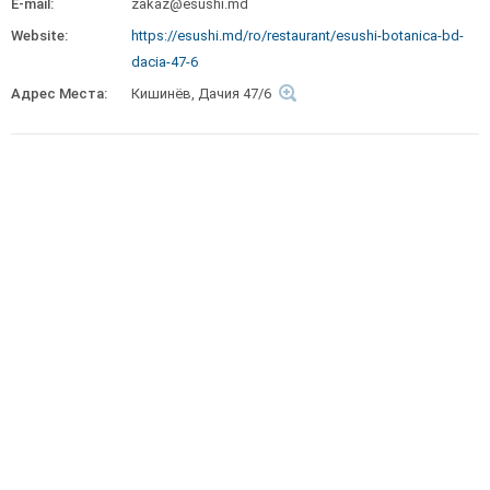
E-mail:
zakaz@esushi.md
Website:
https://esushi.md/ro/restaurant/esushi-botanica-bd-
dacia-47-6
Адрес Места:
Кишинёв, Дачия 47/6