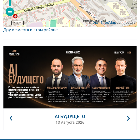
©
OpenStreetMap
contributors
200 m
Другие места в этом районе
AI БУДУЩЕГО
13 Августа 2026