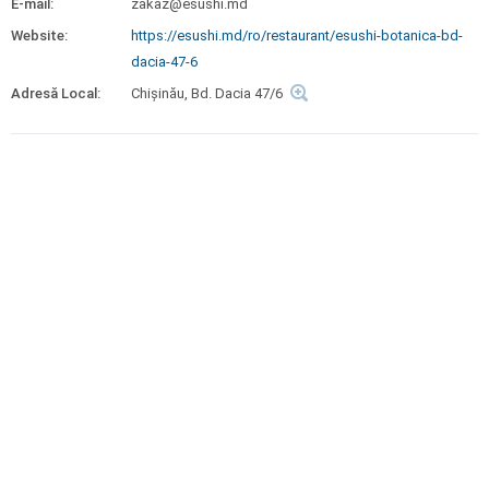
E-mail:
zakaz@esushi.md
Website:
https://esushi.md/ro/restaurant/esushi-botanica-bd-
dacia-47-6
Adresă Local:
Chișinău, Bd. Dacia 47/6