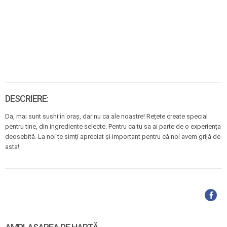
DESCRIERE:
Da, mai sunt sushi în oraș, dar nu ca ale noastre! Rețete create special
pentru tine, din ingrediente selecte. Pentru ca tu sa ai parte de o experiența
deosebită. La noi te simți apreciat și important pentru că noi avem grijă de
asta!