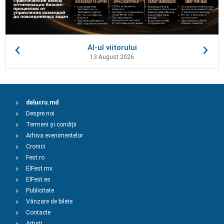
AI-ul viitorului
13 August 2026
delucru.md
Despre noi
Termeni și condiții
Arhiva evenimentelor
Cronici
Fest.ro
ElFest.mx
ElFest.es
Publicitate
Vânzare de bilete
Contacte
Artiști