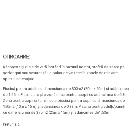
ОПИСАНИЕ:
Răcorește-ți zilele de vară înotând în bazinul nostru, profită de soare pe
şezlonguri sau savurează un pahar de vin rece în zonele de relaxare
special amenajate.
Piscină pentru adulți cu dimensiunea de 800m2 (20m x 40m) și adâncimea
de 1.55m. Piscina are și o zonă mica pentru ccopii cu adâncimea de 0.3m
Zonă pentru copii și familii cu o piscină pentru copii cu dimensiunea de
150m2 (10m x 15m) și adâncimea de 0.33m. Piscină pentru adulți/părinți
cu dimensiunea de 375m2 (25m x 15m) și adâncimea de1.53m
Preturi
aici