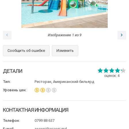
Изображение
1
из
9
Сообщить об ошибке
Изменить
ДЕТАЛИ
оценок:
4
Тип:
Ресторан, Американский бильярд
Уровень цен:
КОНТАКТНАЯ ИНФОРМАЦИЯ
Телефон:
0799 88 637
E-mail:
asconi@asconi.md