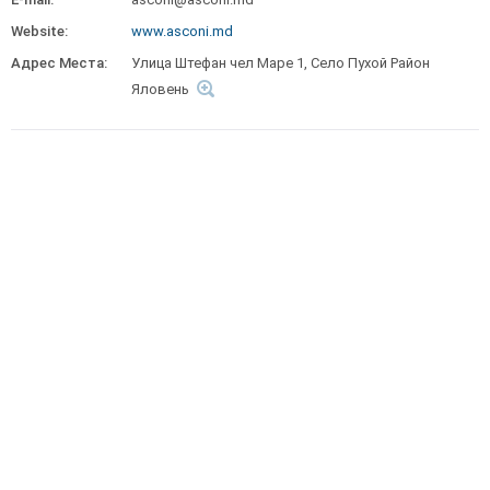
Website:
www.asconi.md
Адрес Места:
Улица Штефан чел Маре 1, Cело Пухой Район
Яловень