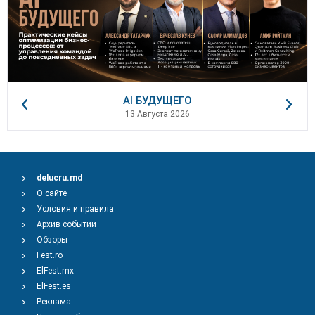
AI БУДУЩЕГО
13 Августа 2026
delucru.md
О сайте
Условия и правила
Архив событий
Обзоры
Fest.ro
ElFest.mx
ElFest.es
Реклама