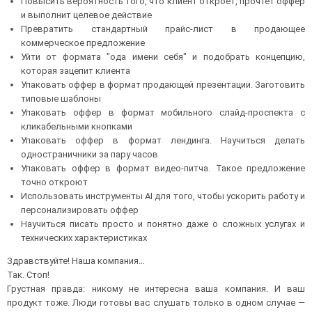
Повысить вероятность того, что клиент откроет, прочтет оффер
и выполнит целевое действие
Превратить стандартный прайс-лист в продающее
коммерческое предложение
Уйти от формата "ода имени себя" и подобрать концепцию,
которая зацепит клиента
Упаковать оффер в формат продающей презентации. Заготовить
типовые шаблоны
Упаковать оффер в формат мобильного слайд-проспекта с
кликабельными кнопками
Упаковать оффер в формат лендинга. Научиться делать
одностраничники за пару часов
Упаковать оффер в формат видео-питча. Такое предложение
точно откроют
Использовать инструменты AI для того, чтобы ускорить работу и
персонализировать оффер
Научиться писать просто и понятно даже о сложных услугах и
технических характеристиках
Здравствуйте! Наша компания…
Так. Стоп!
Грустная правда: никому не интересна ваша компания. И ваш
продукт тоже. Люди готовы вас слушать только в одном случае —