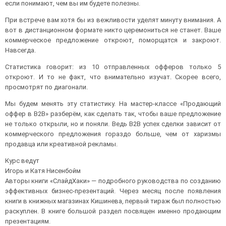
если понимают, чем вы им будете полезны.
При встрече вам хотя бы из вежливости уделят минуту внимания. А
вот в дистанционном формате никто церемониться не станет. Ваше
коммерческое предложение откроют, поморщатся и закроют.
Навсегда.
Статистика говорит: из 10 отправленных офферов только 5
откроют. И то не факт, что внимательно изучат. Скорее всего,
просмотрят по диагонали.
Мы будем менять эту статистику. На мастер-классе «Продающий
оффер в B2B» разберём, как сделать так, чтобы ваше предложение
не только открыли, но и поняли. Ведь B2B успех сделки зависит от
коммерческого предложения гораздо больше, чем от харизмы
продавца или креативной рекламы.
Курс ведут
Игорь и Катя Нисенбойм
Авторы книги «СлайдХаки» — подробного руководства по созданию
эффективных бизнес-презентаций. Через месяц после появления
книги в книжных магазинах Кишинева, первый тираж был полностью
раскуплен. В книге большой раздел посвящен именно продающим
презентациям.