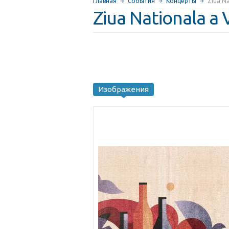
Главная
События
Концерты
Ziua Na
Ziua Nationala a 
Изображения