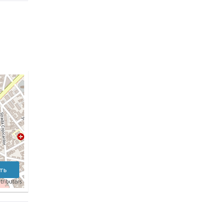
ть
tributors