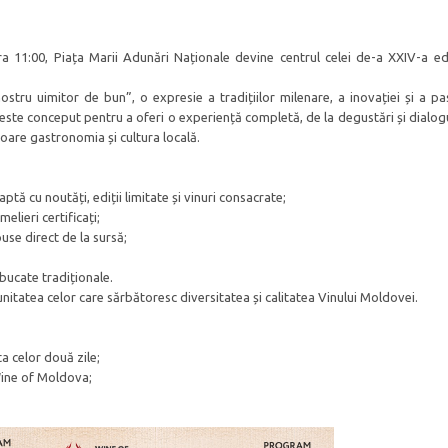
 11:00, Piața Marii Adunări Naționale devine centrul celei de-a XXIV-a ediț
stru uimitor de bun”, o expresie a tradițiilor milenare, a inovației și a pas
este conceput pentru a oferi o experiență completă, de la degustări și dialogu
aloare gastronomia și cultura locală.
ptă cu noutăți, ediții limitate și vinuri consacrate;
elieri certificați;
puse direct de la sursă;
 bucate tradiționale.
itatea celor care sărbătoresc diversitatea și calitatea Vinului Moldovei.
ta celor două zile;
Wine of Moldova;