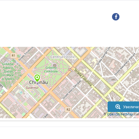
Увеличи
©
OpenStreetMap
con