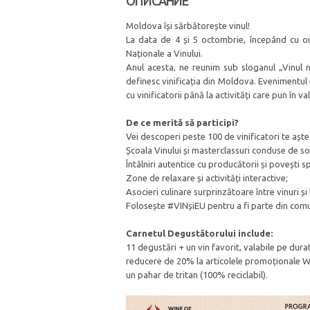
ОПИСАНИЕ
Moldova își sărbătorește vinul!
La data de 4 și 5 octombrie, începând cu ora
Naționale a Vinului.
Anul acesta, ne reunim sub sloganul „Vinul no
definesc vinificația din Moldova. Evenimentul 
cu vinificatorii până la activități care pun în v
De ce merită să participi?
Vei descoperi peste 100 de vinificatori te aștea
Școala Vinului și masterclassuri conduse de som
Întâlniri autentice cu producătorii și povești s
Zone de relaxare și activități interactive;
Asocieri culinare surprinzătoare între vinuri și
Folosește #VINșiEU pentru a fi parte din comun
Carnetul Degustătorului include:
11 degustări + un vin favorit, valabile pe dura
reducere de 20% la articolele promoționale 
un pahar de tritan (100% reciclabil).