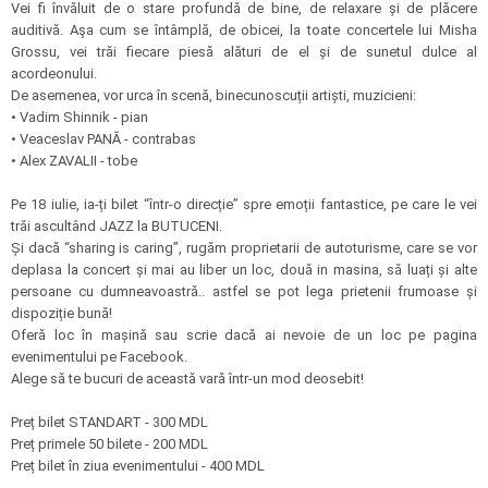
Vei fi învăluit de o stare profundă de bine, de relaxare și de plăcere
auditivă. Aşa cum se întâmplă, de obicei, la toate concertele lui Misha
Grossu, vei trăi fiecare piesă alături de el și de sunetul dulce al
acordeonului.
De asemenea, vor urca în scenă, binecunoscuții artiști, muzicieni:
• Vadim Shinnik - pian
• Veaceslav PANĂ - contrabas
• Alex ZAVALII - tobe
Pe 18 iulie, ia-ți bilet “într-o direcție” spre emoții fantastice, pe care le vei
trăi ascultând JAZZ la BUTUCENI.
Și dacă “sharing is caring”, rugăm proprietarii de autoturisme, care se vor
deplasa la concert și mai au liber un loc, două in masina, să luați și alte
persoane cu dumneavoastră.. astfel se pot lega prietenii frumoase și
dispoziție bună!
Oferă loc în mașină sau scrie dacă ai nevoie de un loc pe pagina
evenimentului pe Facebook.
Alege să te bucuri de această vară într-un mod deosebit!
Preț bilet STANDART - 300 MDL
Preț primele 50 bilete - 200 MDL
Preț bilet în ziua evenimentului - 400 MDL