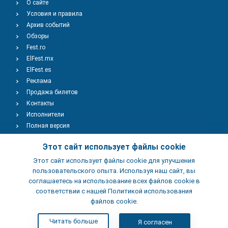
О сайте
Условия и правила
Архив событий
Обзоры
Fest.ro
ElFest.mx
ElFest.es
Реклама
Продажа билетов
Контакты
Исполнители
Полная версия
Copyright © 2009-2026
TENEREVENT
Этот сайт использует файлы cookie
Этот сайт использует файлы cookie для улучшения
Добавить Событие
пользовательского опыта. Используя наш сайт, вы
соглашаетесь на использование всех файлов cookie в
соответствии с нашей Политикой использования
Добавить Заведение
файлов cookie.
Читать больше
Я согласен