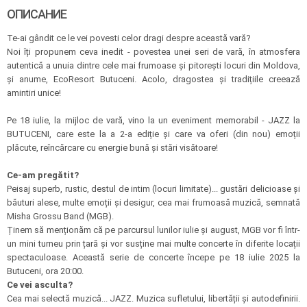
ОПИСАНИЕ
Te-ai gândit ce le vei povesti celor dragi despre această vară?
Noi îți propunem ceva inedit - povestea unei seri de vară, în atmosfera
autentică a unuia dintre cele mai frumoase și pitorești locuri din Moldova,
și anume, EcoResort Butuceni. Acolo, dragostea și tradițiile creează
amintiri unice!
Pe 18 iulie, la mijloc de vară, vino la un eveniment memorabil - JAZZ la
BUTUCENI, care este la a 2-a ediție și care va oferi (din nou) emoții
plăcute, reîncărcare cu energie bună și stări visătoare!
Ce-am pregătit?
Peisaj superb, rustic, destul de intim (locuri limitate)... gustări delicioase și
băuturi alese, multe emoții și desigur, cea mai frumoasă muzică, semnată
Misha Grossu Band (MGB).
Ținem să menționăm că pe parcursul lunilor iulie și august, MGB vor fi într-
un mini turneu prin țară și vor susține mai multe concerte în diferite locații
spectaculoase. Această serie de concerte începe pe 18 iulie 2025 la
Butuceni, ora 20:00.
Ce vei asculta?
Cea mai selectă muzică... JAZZ. Muzica sufletului, libertății și autodefinirii.