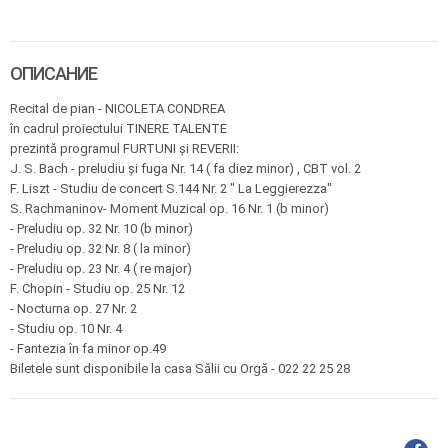
ОПИСАНИЕ
Recital de pian - NICOLETA CONDREA
în cadrul proiectului TINERE TALENTE
prezintă programul FURTUNI și REVERII:
J. S. Bach - preludiu și fuga Nr. 14 ( fa diez minor) , CBT vol. 2
F. Liszt - Studiu de concert S.144 Nr. 2 " La Leggierezza"
S. Rachmaninov- Moment Muzical op. 16 Nr. 1 (b minor)
- Preludiu op. 32 Nr. 10 (b minor)
- Preludiu op. 32 Nr. 8 ( la minor)
- Preludiu op. 23 Nr. 4 ( re major)
F. Chopin - Studiu op. 25 Nr. 12
- Nocturna op. 27 Nr. 2
- Studiu op. 10 Nr. 4
- Fantezia în fa minor op.49
Biletele sunt disponibile la casa Sălii cu Orgă - 022 22 25 28