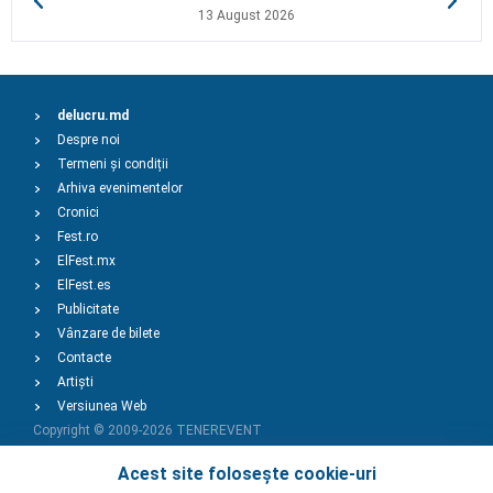
13 August 2026
delucru.md
Despre noi
Termeni și condiții
Arhiva evenimentelor
Cronici
Fest.ro
ElFest.mx
ElFest.es
Publicitate
Vânzare de bilete
Contacte
Artiști
Versiunea Web
Copyright © 2009-2026
TENEREVENT
Acest site folosește cookie-uri
Adaugă Eveniment