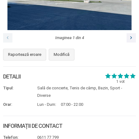
Imaginea
1
din
4
Raportează eroare
Modifică
DETALII
1
vot
Tipul:
Sală de concerte, Tenis de câmp, Bazin, Sport -
Diverse
Orar:
Lun - Dum:
07:00 - 22:00
INFORMAȚII DE CONTACT
Telefon:
0611 77 799