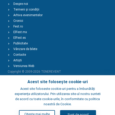
Despre noi
Termeni și condiții
Arhiva evenimentelor
Cronici
Fest.ro
ElFest.mx
ElFest.es
Publicitate
Vânzare de bilete
Contacte
Artiști
Versiunea Web
Copyright © 2009-2026
TENEREVENT
Acest site folosește cookie-uri
Adaugă Eveniment
Acest site foloseste cookie-uri pentru a îmbunătăți
experiența utilizatorului. Prin utilizarea site-ul nostru sunteti
de acord cu toate cookie-urile, în conformitate cu politica
Adaugă Local
noastră de Cookie.
Citeste mai multe
Sunt de acord