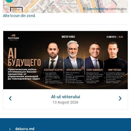
©
OpenStreetMap
contributors
200 m
Alte locuri din zonă
AI-ul viitorului
13 August 2026
delucru.md