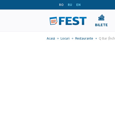
RO
RU
EN
BILETE
Acasă
Locuri
Restaurante
Q Bar (Închi