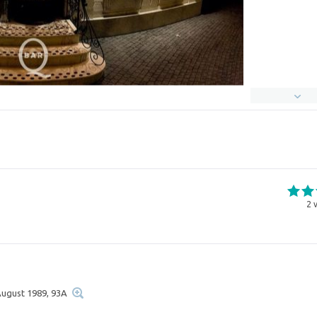
2
v
1August 1989, 93A