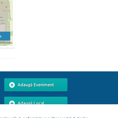
e
tributors
Adaugă Eveniment
Adaugă Local