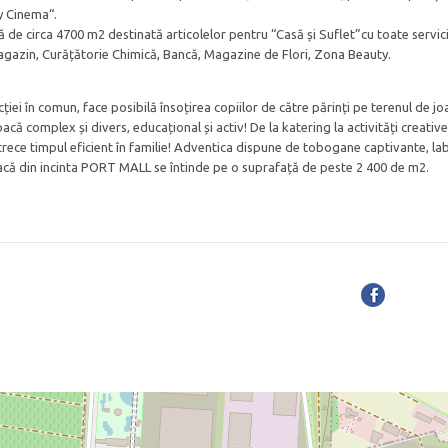
 Cinema“.
de circa 4700 m2 destinată articolelor pentru “Casă și Suflet”cu toate servici
gazin, Curățătorie Chimică, Bancă, Magazine de Flori, Zona Beauty.
iei în comun, face posibilă însoțirea copiilor de către părinți pe terenul de jo
că complex și divers, educațional și activ! De la katering la activități creative
trece timpul eficient în familie! Adventica dispune de tobogane captivante, lab
joacă din incinta PORT MALL se întinde pe o suprafață de peste 2 400 de m2.