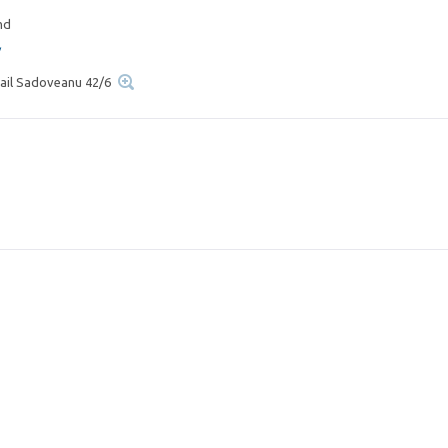
md
/
ihail Sadoveanu 42/6