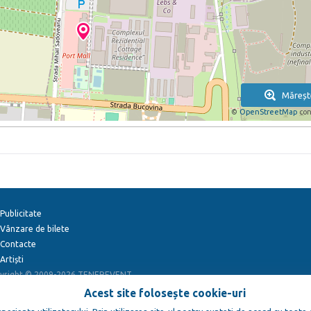
Măreșt
©
OpenStreetMap
con
Publicitate
Vânzare de bilete
Contacte
Artiști
yright © 2009-2026
TENEREVENT
Acest site folosește cookie-uri