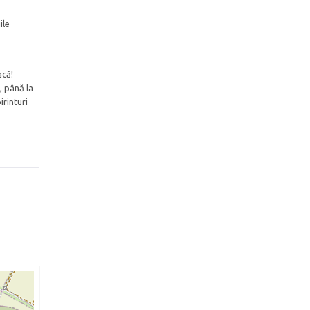
ile
acă!
, până la
irinturi