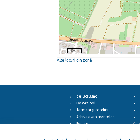
200 m
Alte locuri din zonă
delucru.md
Despre noi
Termeni și condiții
Arhiva evenimentelor
Fest.ro
Cop
ElFest.mx
ElFest.es