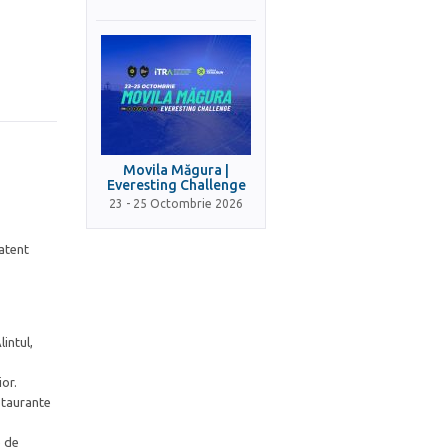
Movila Măgura |
Everesting Challenge
23 - 25 Octombrie 2026
 atent
intul,
or.
staurante
e de