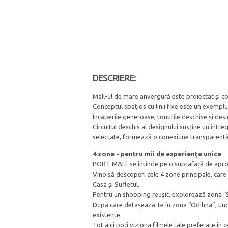
DESCRIERE:
Mall-ul de mare anvergură este proiectat și co
Conceptul spațios cu linii fixe este un exemp
Încăperile generoase, tonurile deschise și des
Circuitul deschis al designului susține un într
selectate, formează o conexiune transparentă în
4 zone - pentru mii de experiențe unice
PORT MALL se întinde pe o suprafață de aproxim
Vino să descoperi cele 4 zone principale, care 
Casa și Sufletul.
Pentru un shopping reușit, explorează zona “St
După care detașează-te în zona “Odihna”, und
existente.
Tot aici poți viziona filmele tale preferate în