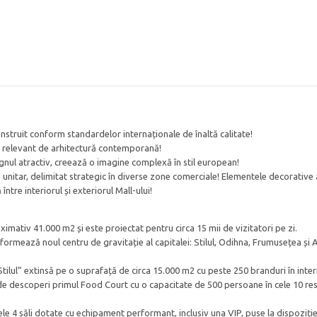
nstruit conform standardelor internaționale de înaltă calitate!
lu relevant de arhitectură contemporană!
ignul atractiv, creează o imagine complexă în stil european!
eg unitar, delimitat strategic în diverse zone comerciale! Elementele decorative
tre interiorul și exteriorul Mall-ului!
ativ 41.000 m2 și este proiectat pentru circa 15 mii de vizitatori pe zi.
formează noul centru de gravitație al capitalei: Stilul, Odihna, Frumusețea și Al
ilul” extinsă pe o suprafață de circa 15.000 m2 cu peste 250 branduri în interi
e descoperi primul Food Court cu o capacitate de 500 persoane în cele 10 re
 cele 4 săli dotate cu echipament performant, inclusiv una VIP, puse la dispoziți