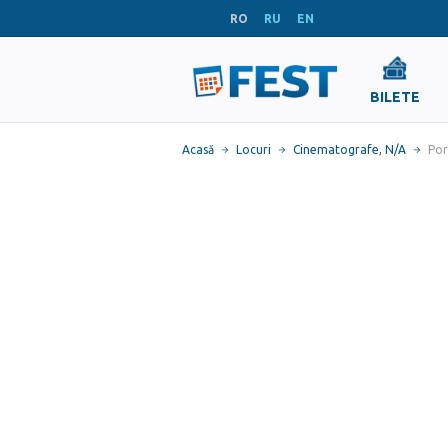
RO
RU
EN
BILETE
Acasă
Locuri
Cinematografe
,
N/A
Por