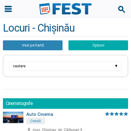
Locuri - Chișinău
Vezi pe hartă
Opțiuni
cautare
▼
Cinematografe
Auto Cinema
Detalii
mun. Chisinau, str. Cărbunari 9